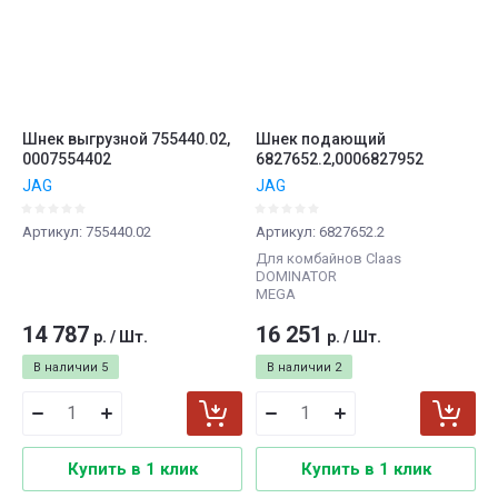
Шнек выгрузной 755440.02,
Шнек подающий
0007554402
6827652.2,0006827952
JAG
JAG
Артикул:
755440.02
Артикул:
6827652.2
Для комбайнов Claas
DOMINATOR
MEGA
14 787
16 251
р.
/
Шт.
р.
/
Шт.
В наличии
5
В наличии
2
Купить в 1 клик
Купить в 1 клик