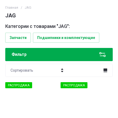
Главная
/
JAG
JAG
Категории с товарами "JAG":
Запчасти
Подшипники и комплектующие
Фильтр
Сортировать
Цена - убывание
РАСПРОДАЖА
РАСПРОДАЖА
Цена - возрастание
Название - Я-А
Название - А-Я