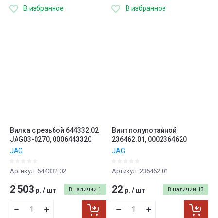
В избранное
В избранное
Вилка с резьбой 644332.02
Винт полупотайной
JAG03-0270, 0006443320
236462.01, 0002364620
JAG
JAG
Артикул:
644332.02
Артикул:
236462.01
2 503
22
р.
/
шт
В наличии
1
р.
/
шт
В наличии
13