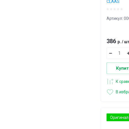
CLAAS
Артикул:
00
386
р.
/
ш
Купит
К сра
В избр
Оригинал