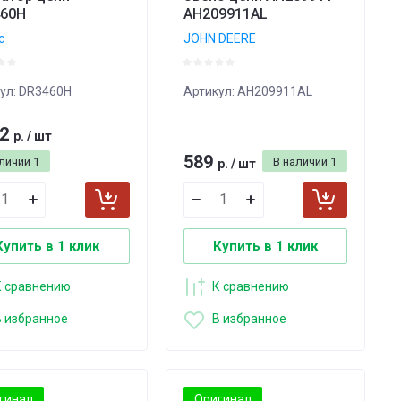
60H
AH209911AL
c
JOHN DEERE
ул:
DR3460H
Артикул:
AH209911AL
12
р.
/
шт
589
аличии
1
В наличии
1
р.
/
шт
Купить в 1 клик
Купить в 1 клик
К сравнению
К сравнению
В избранное
В избранное
гинал
Оригинал