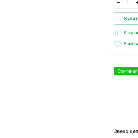
Купит
К сра
В избр
Оригинал
Звено цеп