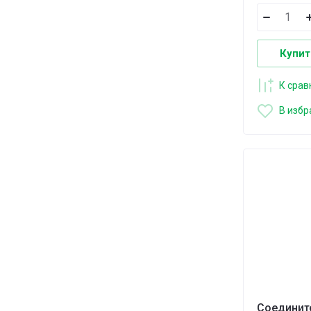
Купит
К сра
В избр
Соединит