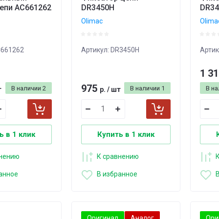
цепи AC661262
DR3450H
DR34
Olimac
Olima
661262
Артикул:
DR3450H
Артик
1 3
975
В наличии
2
В наличии
1
В н
т
р.
/
шт
ь в 1 клик
Купить в 1 клик
внению
К сравнению
анное
В избранное
Оригинал
Аналог
Ори