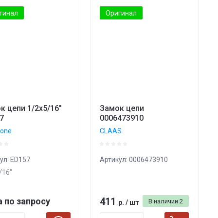
гинал
Оригинал
к цепи 1/2x5/16"
Замок цепи
7
0006473910
one
CLAAS
ул:
ED157
Артикул:
0006473910
/16"
411
 по запросу
В наличии
2
р.
/
шт