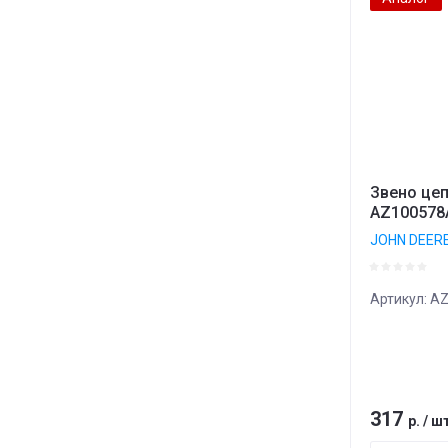
Звено це
AZ100578
JOHN DEER
Артикул:
AZ
317
р.
/
ш