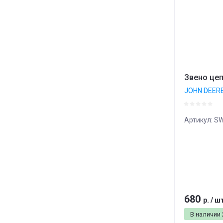
Звено це
JOHN DEER
Артикул:
SW
680
р.
/
ш
В наличии