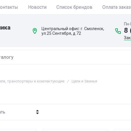
онтакты
Новости
Список брендов
Оплата заказ
Пн-
ника
Центральный офис: г. Смоленск,
8 
ул.25 Сентября, д.72
Зак
епи, транспортеры и комлектующие
/
Цепи и Звенья
ать
 - убывание