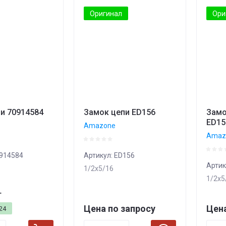
 - возрастание
Оригинал
Ори
ание - Я-А
ание - А-Я
и 70914584
Замок цепи ED156
Замо
ED15
Amazone
Amaz
914584
Артикул:
ED156
Артик
1/2х5/16
1/2x5
т
Цена по запросу
Цена
24