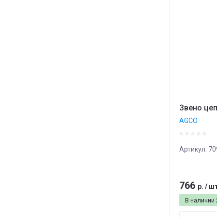
Цена
Назв
Назв
Звено цеп
AGCO
Артикул:
70
766
р.
/
ш
В наличии