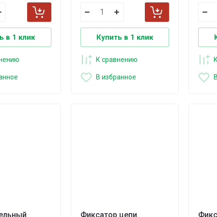
ь в 1 клик
Купить в 1 клик
внению
К сравнению
анное
В избранное
ельный
Фиксатор цепи
Фикс