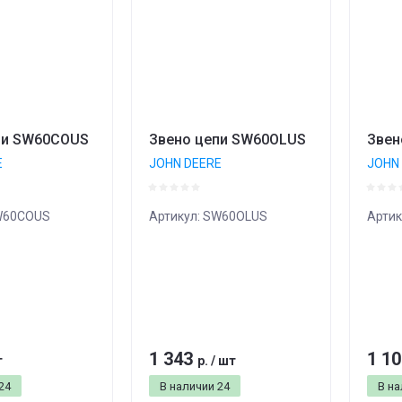
пи SW60COUS
Звено цепи SW60OLUS
Звен
E
JOHN DEERE
JOHN
60COUS
Артикул:
SW60OLUS
Артик
1 343
1 1
т
р.
/
шт
24
В наличии
24
В н