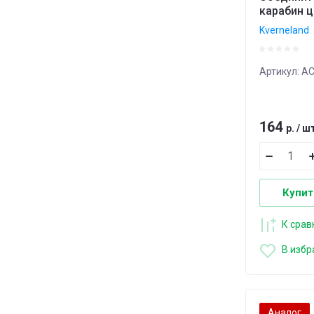
карабин 
Kverneland
Артикул:
AC
164
р.
/
ш
Купит
К сра
В избр
Аналог