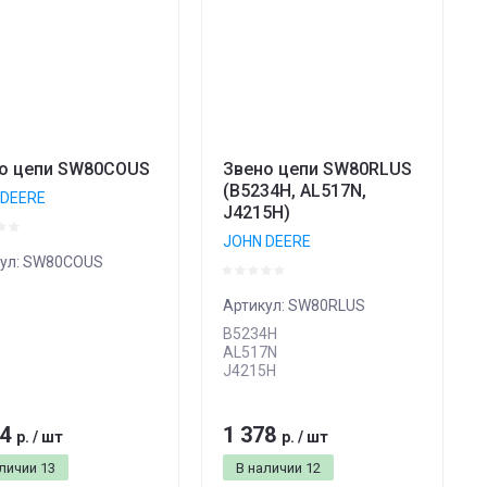
о цепи SW80COUS
Звено цепи SW80RLUS
(B5234Н, AL517N,
 DEERE
J4215H)
JOHN DEERE
ул:
SW80COUS
Артикул:
SW80RLUS
B5234Н
AL517N
J4215H
04
1 378
р.
/
шт
р.
/
шт
аличии
13
В наличии
12