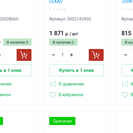
CLAAS
JOHN
00028660
Артикул:
0002143450
Артик
1 871
815
р.
/
шт
В наличии
5
В наличии
2
В н
т
ь в 1 клик
Купить в 1 клик
внению
К сравнению
анное
В избранное
Оригинал