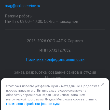
mag@apk-service.ru
Режим работы
Пн-Пт с 08:00—17:00; Сб-Вс — выходной
2013-2026 ООО «АПК-Сервис»
ИНН 6732127052
Политика конфиденциальности
Заказ, разработка,
создание сайтов
в студии
Мегагрупп.
Этот сайт использует файлы куки и метаданные. Продолжая
просматривать его, Вы выражаете свое согласие на
Данные о товарах и услугах, включая цены и технические
обработку персональных данных с использованием
характеристики, представленные на сайте, не являются
метрической программы Яндекс.Метрика в соответствии с
публичной офертой, определяемой положениями Статьи 437 (2)
Политикой обработки файлов куки
ГК РФ, а носят исключительно информационный характер. Для