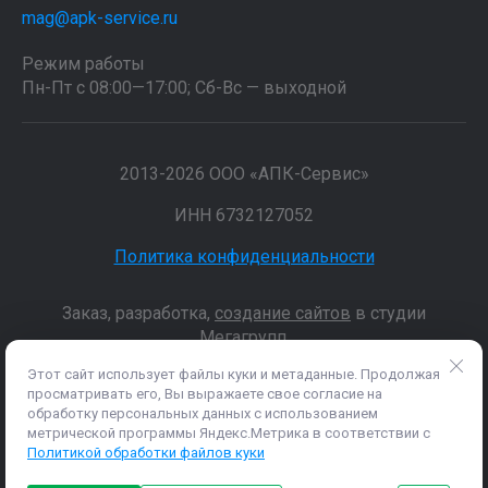
mag@apk-service.ru
Режим работы
Пн-Пт с 08:00—17:00; Сб-Вс — выходной
2013-2026 ООО «АПК-Сервис»
ИНН 6732127052
Политика конфиденциальности
Заказ, разработка,
создание сайтов
в студии
Мегагрупп.
Этот сайт использует файлы куки и метаданные. Продолжая
просматривать его, Вы выражаете свое согласие на
Данные о товарах и услугах, включая цены и технические
обработку персональных данных с использованием
характеристики, представленные на сайте, не являются
метрической программы Яндекс.Метрика в соответствии с
публичной офертой, определяемой положениями Статьи 437 (2)
Политикой обработки файлов куки
ГК РФ, а носят исключительно информационный характер. Для
получения точной информации о наличии и стоимости товара,