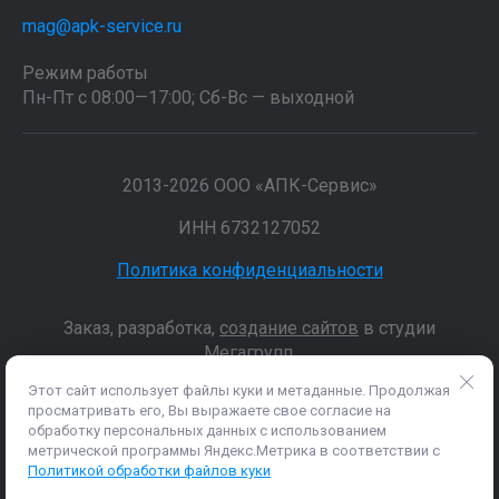
mag@apk-service.ru
Режим работы
Пн-Пт с 08:00—17:00; Сб-Вс — выходной
2013-2026 ООО «АПК-Сервис»
ИНН 6732127052
Политика конфиденциальности
Заказ, разработка,
создание сайтов
в студии
Мегагрупп.
Этот сайт использует файлы куки и метаданные. Продолжая
просматривать его, Вы выражаете свое согласие на
Данные о товарах и услугах, включая цены и технические
обработку персональных данных с использованием
характеристики, представленные на сайте, не являются
метрической программы Яндекс.Метрика в соответствии с
публичной офертой, определяемой положениями Статьи 437 (2)
Политикой обработки файлов куки
ГК РФ, а носят исключительно информационный характер. Для