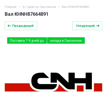
Главная
/
5-7 дней до Смоленска
/
Вал KHNH87664891
Вал KHNH87664891
Предыдущий
Следующий
Поставка 7-9 дней до
склада в Смоленске