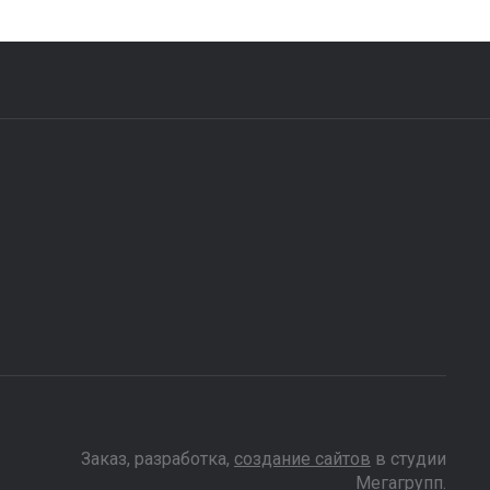
Заказ, разработка,
создание сайтов
в студии
Мегагрупп.