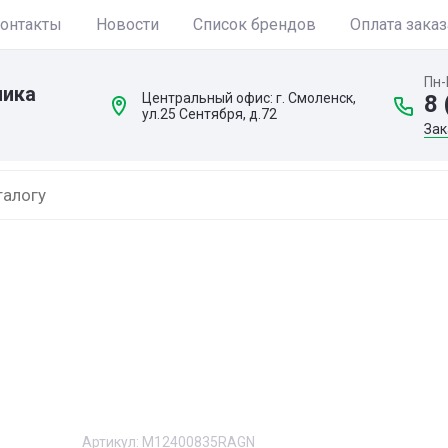
онтакты
Новости
Список брендов
Оплата заказ
Пн-
ника
Центральный офис: г. Смоленск,
8 
ул.25 Сентября, д.72
Зак
Артикул:
M12400835RAGN