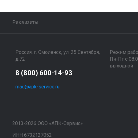
Реквизиты
Россия, г. Смоленск, ул. 25 Сентября,
Режим раб
д.72
Пн-Пт с 08:
выходной
8 (800) 600-14-93
mag@apk-service.ru
2013-2026 ООО «АПК-Сервис»
ИНН 6732127052