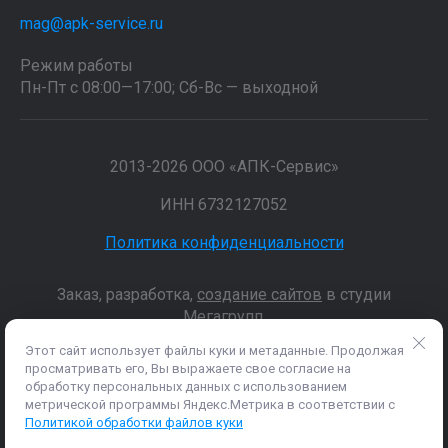
mag@apk-service.ru
Режим работы
Пн-Пт с 08:00—17:00; Сб-Вс — выходной
2013-2026 ООО «АПК-Сервис»
ИНН 6732127052
Политика конфиденциальности
Заказ, разработка,
создание сайтов
в студии
Мегагрупп.
Этот сайт использует файлы куки и метаданные. Продолжая
просматривать его, Вы выражаете свое согласие на
Данные о товарах и услугах, включая цены и технические
обработку персональных данных с использованием
характеристики, представленные на сайте, не являются
метрической программы Яндекс.Метрика в соответствии с
публичной офертой, определяемой положениями Статьи 437 (2)
Политикой обработки файлов куки
ГК РФ, а носят исключительно информационный характер. Для