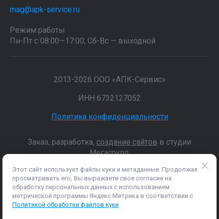
mag@apk-service.ru
Режим работы
Пн-Пт с 08:00—17:00; Сб-Вс — выходной
2013-2026 ООО «АПК-Сервис»
ИНН 6732127052
Политика конфиденциальности
Заказ, разработка,
создание сайтов
в студии
Мегагрупп.
Этот сайт использует файлы куки и метаданные. Продолжая
просматривать его, Вы выражаете свое согласие на
Данные о товарах и услугах, включая цены и технические
обработку персональных данных с использованием
характеристики, представленные на сайте, не являются
метрической программы Яндекс.Метрика в соответствии с
публичной офертой, определяемой положениями Статьи 437 (2)
Политикой обработки файлов куки
ГК РФ, а носят исключительно информационный характер. Для
получения точной информации о наличии и стоимости товара,