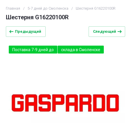
Главная
/
5-7 дней до Смоленска
/
Шестерня G16220100R
Шестерня G16220100R
Предыдущий
Следующий
Поставка 7-9 дней до
склада в Смоленске