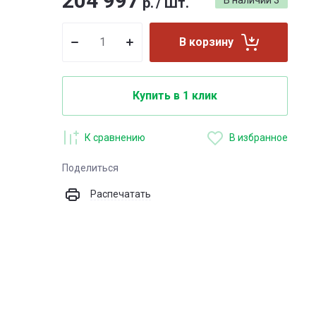
204 997
р.
/
Шт.
В наличии
3
В корзину
Купить в 1 клик
К сравнению
В избранное
Поделиться
Распечатать