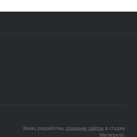
Заказ, разработка,
создание сайтов
в студии
Мегагрупп.