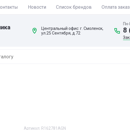
онтакты
Новости
Список брендов
Оплата заказ
Пн-
ника
Центральный офис: г. Смоленск,
8 
ул.25 Сентября, д.72
Зак
Артикул:
R162781AGN