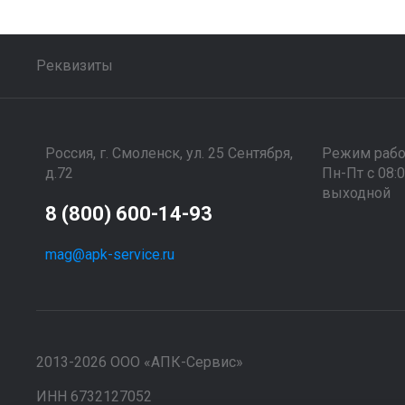
Реквизиты
Россия, г. Смоленск, ул. 25 Сентября,
Режим раб
д.72
Пн-Пт с 08:
выходной
8 (800) 600-14-93
mag@apk-service.ru
2013-2026 ООО «АПК-Сервис»
ИНН 6732127052