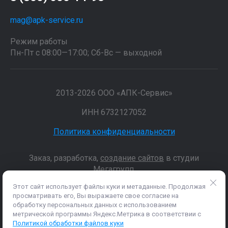
mag@apk-service.ru
Режим работы
Пн-Пт с 08:00—17:00; Сб-Вс — выходной
2013-2026 ООО «АПК-Сервис»
ИНН 6732127052
Политика конфиденциальности
Заказ, разработка,
создание сайтов
в студии
Мегагрупп.
Этот сайт использует файлы куки и метаданные. Продолжая
просматривать его, Вы выражаете свое согласие на
Данные о товарах и услугах, включая цены и технические
обработку персональных данных с использованием
характеристики, представленные на сайте, не являются
метрической программы Яндекс.Метрика в соответствии с
публичной офертой, определяемой положениями Статьи 437 (2)
Политикой обработки файлов куки
ГК РФ, а носят исключительно информационный характер. Для