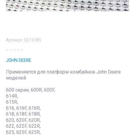
Артикул:
DE19785
JOHN DEERE
Применяется для платформ комбайнов John Deere
моделей:
600 серии, 600R, 600F,
614R,
615R,
616, 616F, 616R,
618, 618F, 618R,
620, 620F, 620R,
622, 622F, 622R,
625, 625F, 625R,