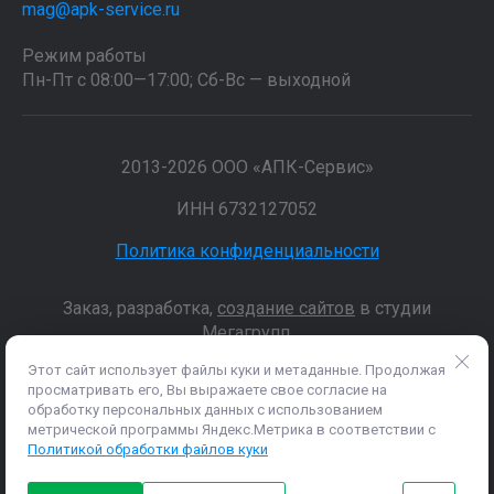
mag@apk-service.ru
Режим работы
Пн-Пт с 08:00—17:00; Сб-Вс — выходной
2013-2026 ООО «АПК-Сервис»
ИНН 6732127052
Политика конфиденциальности
Заказ, разработка,
создание сайтов
в студии
Мегагрупп.
Этот сайт использует файлы куки и метаданные. Продолжая
просматривать его, Вы выражаете свое согласие на
Данные о товарах и услугах, включая цены и технические
обработку персональных данных с использованием
характеристики, представленные на сайте, не являются
метрической программы Яндекс.Метрика в соответствии с
публичной офертой, определяемой положениями Статьи 437 (2)
Политикой обработки файлов куки
ГК РФ, а носят исключительно информационный характер. Для
получения точной информации о наличии и стоимости товара,