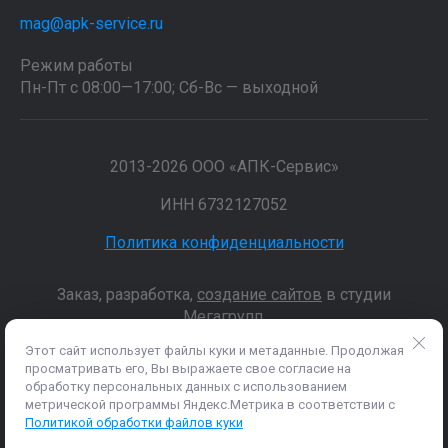
mag@apk-service.ru
Режим работы
Пн-Пт с 08:00—17:00; Сб-Вс — выходной
2013-2026 ООО «АПК-Сервис»
ИНН 6732127052
Политика конфиденциальности
Заказ, разработка,
создание сайтов
в студии
Мегагрупп.
Этот сайт использует файлы куки и метаданные. Продолжая
просматривать его, Вы выражаете свое согласие на
Данные о товарах и услугах, включая цены и технические
обработку персональных данных с использованием
характеристики, представленные на сайте, не являются
метрической программы Яндекс.Метрика в соответствии с
публичной офертой, определяемой положениями Статьи 437 (2)
Политикой обработки файлов куки
ГК РФ, а носят исключительно информационный характер. Для