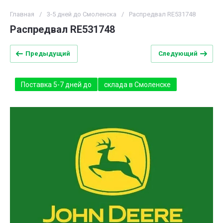
Главная
/
3-5 дней до Смоленска
/
Распредвал RE531748
Распредвал RE531748
Предыдущий
Следующий
Поставка 5-7 дней до
склада в Смоленске