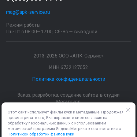
mag@apk-service.ru
Режим работы
Пн-Пт с 08:00—17:00; Сб-Вс — выходной
2013-2026 ООО «АПК-Сервис»
ИНН 6732127052
Политика конфиденциальности
Заказ, разработка,
создание сайтов
в студии
Мегагрупп.
Этот сайт использует файлы куки и метаданные. Продолжая
просматривать его, Вы выражаете свое согласие на
Данные о товарах и услугах, включая цены и технические
обработку персональных данных с использованием
характеристики, представленные на сайте, не являются
метрической программы Яндекс.Метрика в соответствии с
публичной офертой, определяемой положениями Статьи 437 (2)
Политикой обработки файлов куки
ГК РФ, а носят исключительно информационный характер. Для