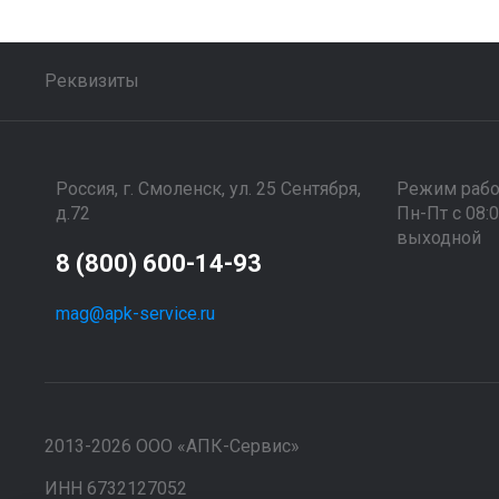
Реквизиты
Россия, г. Смоленск, ул. 25 Сентября,
Режим раб
д.72
Пн-Пт с 08:
выходной
8 (800) 600-14-93
mag@apk-service.ru
2013-2026 ООО «АПК-Сервис»
ИНН 6732127052