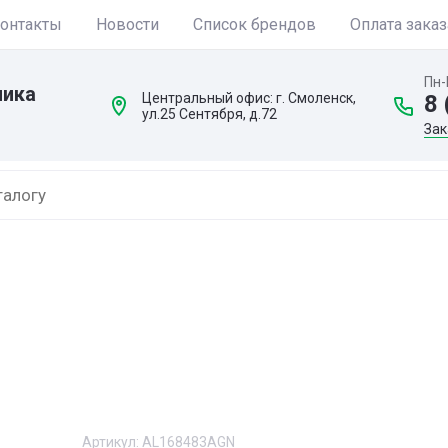
онтакты
Новости
Список брендов
Оплата заказ
Пн-
ника
Центральный офис: г. Смоленск,
8 
ул.25 Сентября, д.72
Зак
Артикул:
AL168483AGN