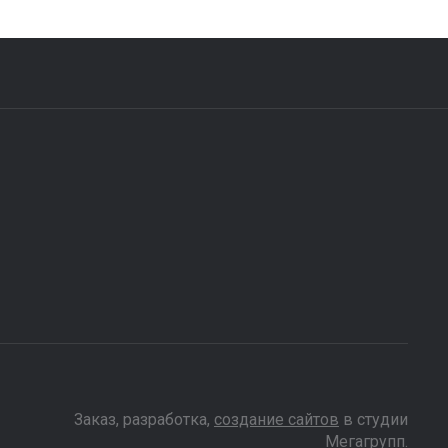
Заказ, разработка,
создание сайтов
в студии
Мегагрупп.