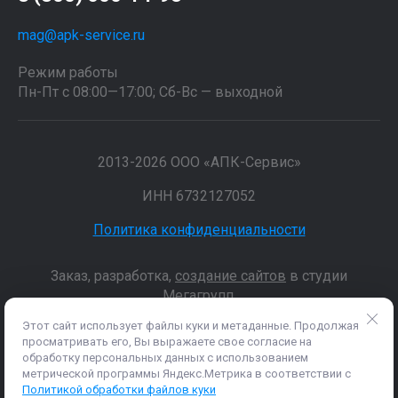
mag@apk-service.ru
Режим работы
Пн-Пт с 08:00—17:00; Сб-Вс — выходной
2013-2026 ООО «АПК-Сервис»
ИНН 6732127052
Политика конфиденциальности
Заказ, разработка,
создание сайтов
в студии
Мегагрупп.
Этот сайт использует файлы куки и метаданные. Продолжая
просматривать его, Вы выражаете свое согласие на
Данные о товарах и услугах, включая цены и технические
обработку персональных данных с использованием
характеристики, представленные на сайте, не являются
метрической программы Яндекс.Метрика в соответствии с
публичной офертой, определяемой положениями Статьи 437 (2)
Политикой обработки файлов куки
ГК РФ, а носят исключительно информационный характер. Для