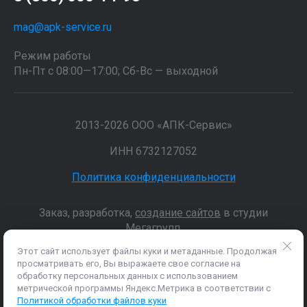
mag@apk-service.ru
Режим работы
Пн-Пт с 08:00—17:00; Сб-Вс — выходной
2013-2026 ООО «АПК-Сервис»
ИНН 6732127052
Политика конфиденциальности
Заказ, разработка,
создание сайтов
в студии
Мегагрупп.
Этот сайт использует файлы куки и метаданные. Продолжая
просматривать его, Вы выражаете свое согласие на
Данные о товарах и услугах, включая цены и технические
обработку персональных данных с использованием
характеристики, представленные на сайте, не являются
метрической программы Яндекс.Метрика в соответствии с
публичной офертой, определяемой положениями Статьи 437 (2)
Политикой обработки файлов куки
ГК РФ, а носят исключительно информационный характер. Для