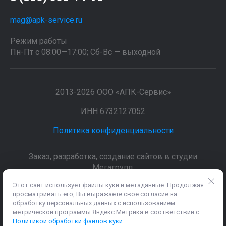
mag@apk-service.ru
Режим работы
Пн-Пт с 08:00—17:00; Сб-Вс — выходной
2013-2026 ООО «АПК-Сервис»
ИНН 6732127052
Политика конфиденциальности
Заказ, разработка,
создание сайтов
в студии
Мегагрупп.
Этот сайт использует файлы куки и метаданные. Продолжая
просматривать его, Вы выражаете свое согласие на
Данные о товарах и услугах, включая цены и технические
обработку персональных данных с использованием
характеристики, представленные на сайте, не являются
метрической программы Яндекс.Метрика в соответствии с
публичной офертой, определяемой положениями Статьи 437 (2)
Политикой обработки файлов куки
ГК РФ, а носят исключительно информационный характер. Для