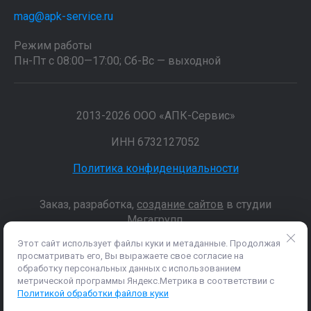
mag@apk-service.ru
Режим работы
Пн-Пт с 08:00—17:00; Сб-Вс — выходной
2013-2026 ООО «АПК-Сервис»
ИНН 6732127052
Политика конфиденциальности
Заказ, разработка,
создание сайтов
в студии
Мегагрупп.
Этот сайт использует файлы куки и метаданные. Продолжая
просматривать его, Вы выражаете свое согласие на
Данные о товарах и услугах, включая цены и технические
обработку персональных данных с использованием
характеристики, представленные на сайте, не являются
метрической программы Яндекс.Метрика в соответствии с
публичной офертой, определяемой положениями Статьи 437 (2)
Политикой обработки файлов куки
ГК РФ, а носят исключительно информационный характер. Для