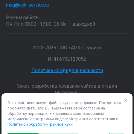
mag@apk-service.ru
Режим работы
Пн-Пт с 08:00—17:00; Сб-Вс — выходной
2013-2026 ООО «АПК-Сервис»
ИНН 6732127052
Политика конфиденциальности
Заказ, разработка,
создание сайтов
в студии
Мегагрупп.
Этот сайт использует файлы куки и метаданные. Продолжая
просматривать его, Вы выражаете свое согласие на
Данные о товарах и услугах, включая цены и технические
обработку персональных данных с использованием
характеристики, представленные на сайте, не являются
метрической программы Яндекс.Метрика в соответствии с
публичной офертой, определяемой положениями Статьи 437 (2)
Политикой обработки файлов куки
ГК РФ, а носят исключительно информационный характер. Для
получения точной информации о наличии и стоимости товара,