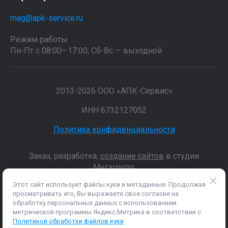
mag@apk-service.ru
Режим работы
Пн-Пт с 08:00—17:00; Сб-Вс — выходной
2013-2026 ООО «АПК-Сервис»
ИНН 6732127052
Политика конфиденциальности
Заказ, разработка,
создание сайтов
в студии
Мегагрупп.
Этот сайт использует файлы куки и метаданные. Продолжая
просматривать его, Вы выражаете свое согласие на
Данные о товарах и услугах, включая цены и технические
обработку персональных данных с использованием
характеристики, представленные на сайте, не являются
метрической программы Яндекс.Метрика в соответствии с
публичной офертой, определяемой положениями Статьи 437 (2)
Политикой обработки файлов куки
ГК РФ, а носят исключительно информационный характер. Для