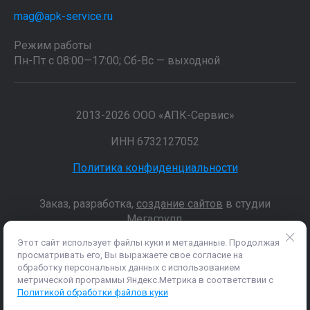
mag@apk-service.ru
Режим работы
Пн-Пт с 08:00—17:00; Сб-Вс — выходной
2013-2026 ООО «АПК-Сервис»
ИНН 6732127052
Политика конфиденциальности
Заказ, разработка,
создание сайтов
в студии
Мегагрупп.
Этот сайт использует файлы куки и метаданные. Продолжая
просматривать его, Вы выражаете свое согласие на
Данные о товарах и услугах, включая цены и технические
обработку персональных данных с использованием
характеристики, представленные на сайте, не являются
метрической программы Яндекс.Метрика в соответствии с
публичной офертой, определяемой положениями Статьи 437 (2)
Политикой обработки файлов куки
ГК РФ, а носят исключительно информационный характер. Для