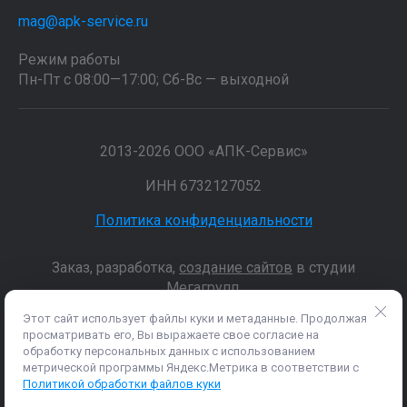
mag@apk-service.ru
Режим работы
Пн-Пт с 08:00—17:00; Сб-Вс — выходной
2013-2026 ООО «АПК-Сервис»
ИНН 6732127052
Политика конфиденциальности
Заказ, разработка,
создание сайтов
в студии
Мегагрупп.
Этот сайт использует файлы куки и метаданные. Продолжая
просматривать его, Вы выражаете свое согласие на
Данные о товарах и услугах, включая цены и технические
обработку персональных данных с использованием
характеристики, представленные на сайте, не являются
метрической программы Яндекс.Метрика в соответствии с
публичной офертой, определяемой положениями Статьи 437 (2)
Политикой обработки файлов куки
ГК РФ, а носят исключительно информационный характер. Для