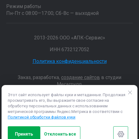
Режим работы
Пн-Пт с 08:00—17:00; Сб-Вс — выходной
2013-2026 ООО «АПК-Сервис»
ИНН 6732127052
Политика конфиденциальности
Заказ, разработка,
создание сайтов
в студии
Мегагрупп.
Этот сайт использует файлы куки и метаданные. Продолжая
просматривать его, Вы выражаете свое согласие на
Данные о товарах и услугах, включая цены и технические
обработку персональных данных с использованием
характеристики, представленные на сайте, не являются
метрической программы Яндекс.Метрика в соответствии с
публичной офертой, определяемой положениями Статьи 437 (2)
Политикой обработки файлов куки
ГК РФ, а носят исключительно информационный характер. Для
получения точной информации о наличии и стоимости товара,
пожалуйста, обращайтесь по нашим телефонам.
Принять
Отклонить все