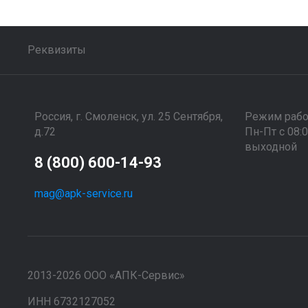
Реквизиты
Россия, г. Смоленск, ул. 25 Сентября,
Режим раб
д.72
Пн-Пт с 08:
выходной
8 (800) 600-14-93
mag@apk-service.ru
2013-2026 ООО «АПК-Сервис»
ИНН 6732127052