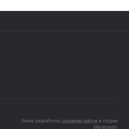
Заказ, разработка,
создание сайтов
в студии
Мегагрупп.