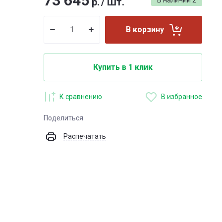
73 645
р.
/
Шт.
В наличии
2
В корзину
Купить в 1 клик
К сравнению
В избранное
Поделиться
Распечатать