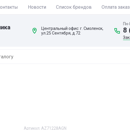
онтакты
Новости
Список брендов
Оплата заказ
Пн-
ника
Центральный офис: г. Смоленск,
8 
ул.25 Сентября, д.72
Зак
Артикул:
AZ71228AGN