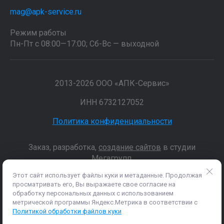
mag@apk-service.ru
Режим работы
Пн-Пт с 08:00—17:00; Сб-Вс — выходной
2013-2026 ООО «АПК-Сервис»
ИНН 6732127052
Политика конфиденциальности
Заказ, разработка,
создание сайтов
в студии
Мегагрупп.
Этот сайт использует файлы куки и метаданные. Продолжая
просматривать его, Вы выражаете свое согласие на
Данные о товарах и услугах, включая цены и технические
обработку персональных данных с использованием
характеристики, представленные на сайте, не являются
метрической программы Яндекс.Метрика в соответствии с
публичной офертой, определяемой положениями Статьи 437 (2)
Политикой обработки файлов куки
ГК РФ, а носят исключительно информационный характер. Для