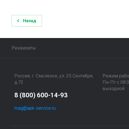
Назад
Реквизиты
Россия, г. Смоленск, ул. 25 Сентября,
Режим раб
д.72
Пн-Пт с 08:
выходной
8 (800) 600-14-93
mag@apk-service.ru