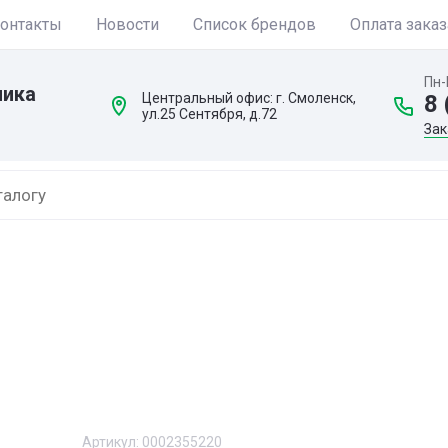
онтакты
Новости
Список брендов
Оплата заказ
Пн-
ника
Центральный офис: г. Смоленск,
8 
ул.25 Сентября, д.72
Зак
Артикул:
0002355220