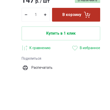
147
р.
/
шт
В наличии
8
В корзину
Купить в 1 клик
К сравнению
В избранное
Поделиться
Распечатать