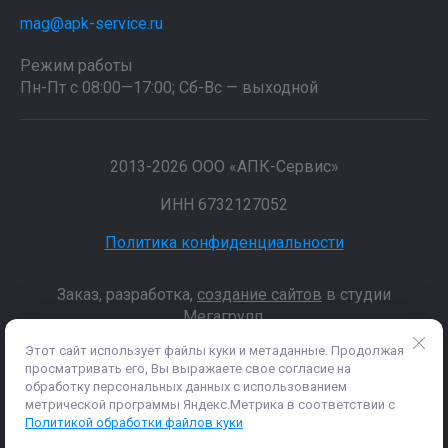
mag@apk-service.ru
Режим работы
Пн-Пт с 08:00—17:00; Сб-Вс — выходной
2013-2026 ООО «АПК-Сервис»
ИНН 6732127052
Политика конфиденциальности
Заказ, разработка,
создание сайтов
в студии
Мегагрупп.
Этот сайт использует файлы куки и метаданные. Продолжая
просматривать его, Вы выражаете свое согласие на
Данные о товарах и услугах, включая цены и технические
обработку персональных данных с использованием
характеристики, представленные на сайте, не являются
метрической программы Яндекс.Метрика в соответствии с
публичной офертой, определяемой положениями Статьи 437 (2)
Политикой обработки файлов куки
ГК РФ, а носят исключительно информационный характер. Для