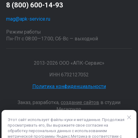
8 (800) 600-14-93
mag@apk-service.ru
Режим работы
Пн-Пт с 08:00—17:00; Сб-Вс — выходной
2013-2026 ООО «АПК-Сервис»
ИНН 6732127052
Политика конфиденциальности
Заказ, разработка,
создание сайтов
в студии
Мегагрупп.
Этот сайт использует файлы куки и метаданные. Продолжая
просматривать его, Вы выражаете свое согласие на
Данные о товарах и услугах, включая цены и технические
обработку персональных данных с использованием
характеристики, представленные на сайте, не являются
метрической программы Яндекс.Метрика в соответствии с