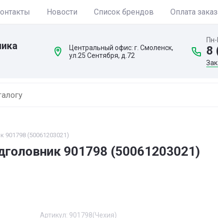
онтакты
Новости
Список брендов
Оплата заказ
Пн-
ника
Центральный офис: г. Смоленск,
8 
ул.25 Сентября, д.72
Зак
к 901798 (50061203021)
одголовник 901798 (50061203021)
Артикул:
901798(Чехия)