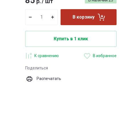
85
р.
/
шт
В наличии
23
В корзину
Купить в 1 клик
К сравнению
В избранное
Поделиться
Распечатать