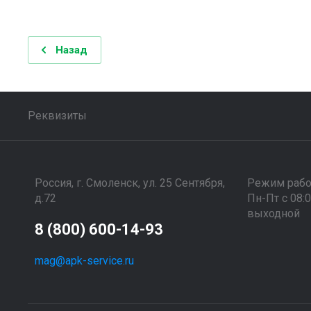
Назад
Реквизиты
Россия, г. Смоленск, ул. 25 Сентября,
Режим раб
д.72
Пн-Пт с 08:
выходной
8 (800) 600-14-93
mag@apk-service.ru