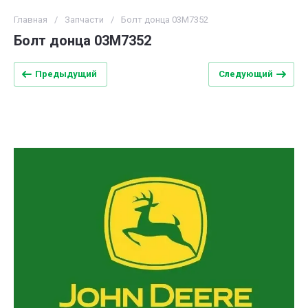
Главная
/
Запчасти
/
Болт донца 03M7352
Болт донца 03M7352
Предыдущий
Следующий