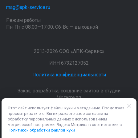
mag@apk-service.ru
Режим работы
Пн-Пт с 08:00—17:00; Сб-Вс — выходной
2013-2026 ООО «АПК-Сервис»
ИНН 6732127052
Политика конфиденциальности
Заказ, разработка,
создание сайтов
в студии
Мегагрупп.
Этот сайт использует файлы куки и метаданные. Продолжая
просматривать его, Вы выражаете свое согласие на
Данные о товарах и услугах, включая цены и технические
обработку персональных данных с использованием
характеристики, представленные на сайте, не являются
метрической программы Яндекс.Метрика в соответствии с
публичной офертой, определяемой положениями Статьи 437 (2)
Политикой обработки файлов куки
ГК РФ, а носят исключительно информационный характер. Для