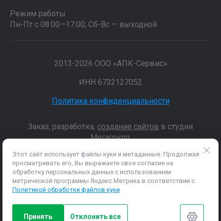
Режим работы
Пн-Пт с 08:00—17:00; Сб-Вс — выходной
2013-2026 ООО «АПК-Сервис»
ИНН 6732127052
Политика конфиденциальности
Заказ, разработка,
создание сайтов
в студии
Мегагрупп.
Этот сайт использует файлы куки и метаданные. Продолжая
просматривать его, Вы выражаете свое согласие на
Данные о товарах и услугах, включая цены и технические
обработку персональных данных с использованием
характеристики, представленные на сайте, не являются
метрической программы Яндекс.Метрика в соответствии с
публичной офертой, определяемой положениями Статьи 437 (2)
Политикой обработки файлов куки
ГК РФ, а носят исключительно информационный характер. Для
получения точной информации о наличии и стоимости товара,
пожалуйста, обращайтесь по нашим телефонам.
Принять
Отклонить все