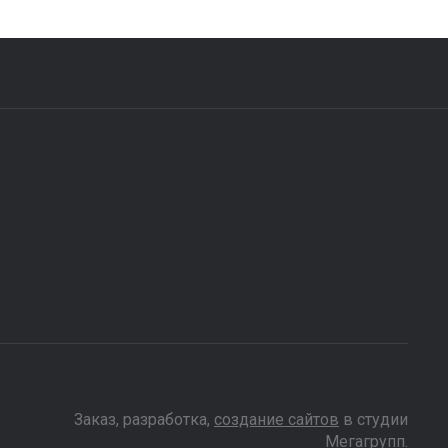
Заказ, разработка,
создание сайтов
в студии
Мегагрупп.