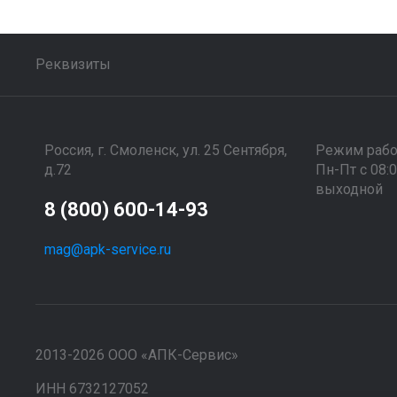
Реквизиты
Россия, г. Смоленск, ул. 25 Сентября,
Режим раб
д.72
Пн-Пт с 08:
выходной
8 (800) 600-14-93
mag@apk-service.ru
2013-2026 ООО «АПК-Сервис»
ИНН 6732127052