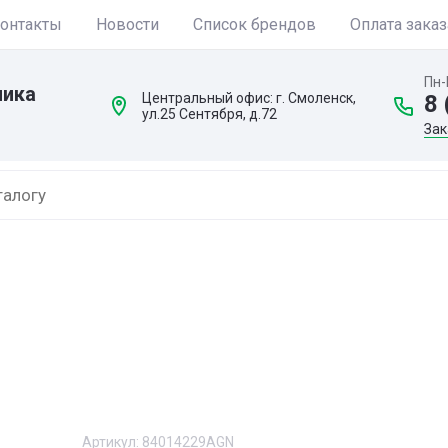
онтакты
Новости
Список брендов
Оплата заказ
Пн-
ника
Центральный офис: г. Смоленск,
8 
ул.25 Сентября, д.72
Зак
Артикул:
84014229AGN